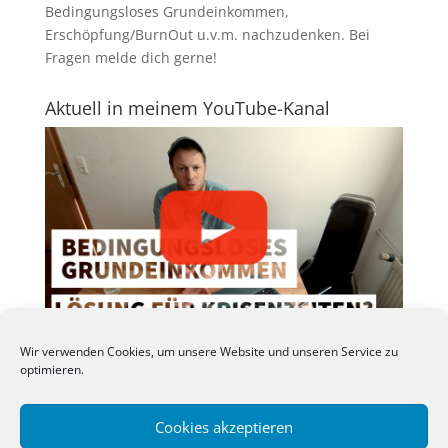
Bedingungsloses Grundeinkommen,
Erschöpfung/BurnOut u.v.m. nachzudenken.
Bei
Fragen melde dich gerne
!
Aktuell in meinem YouTube-Kanal
Neben diesem Blog ist mein
SchaumImOhr-
Wir verwenden Cookies, um unsere Website und unseren Service zu
YouTube-Kanal
zu einer echten Leidenschaft
optimieren.
herangewachsen. Über ein Abo kannst du mich und
den Kanal unterstützen.
Cookies akzeptieren