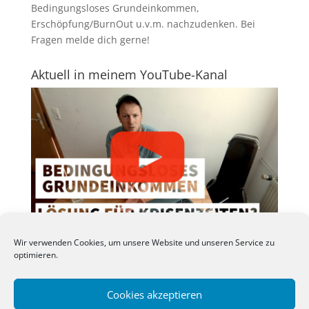
Bedingungsloses Grundeinkommen,
Erschöpfung/BurnOut u.v.m. nachzudenken.
Bei
Fragen melde dich gerne
!
Aktuell in meinem YouTube-Kanal
Neben diesem Blog ist mein
SchaumImOhr-
Wir verwenden Cookies, um unsere Website und unseren Service zu
YouTube-Kanal
zu einer echten Leidenschaft
optimieren.
herangewachsen. Über ein Abo kannst du mich und
den Kanal unterstützen.
Cookies akzeptieren